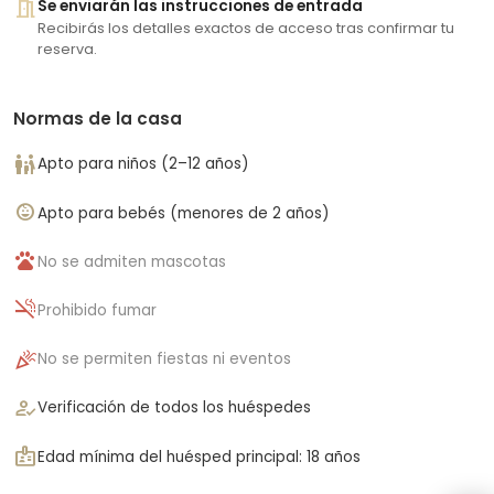
meeting_room
Se enviarán las instrucciones de entrada
Recibirás los detalles exactos de acceso tras confirmar tu
reserva.
Normas de la casa
family_restroom
Apto para niños (2–12 años)
child_care
Apto para bebés (menores de 2 años)
pets
No se admiten mascotas
smoke_free
Prohibido fumar
celebration
No se permiten fiestas ni eventos
how_to_reg
Verificación de todos los huéspedes
badge
Edad mínima del huésped principal: 18 años