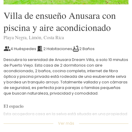
Villa de ensueño Anusara con
piscina y aire acondicionado
Playa Negra, Limón, Costa Rica
4 Huéspedes
2 Habitaciones
2 Baños
Descubra la serenidad de Anusara Dream Villa, a solo 10 minutos
de Puerto Viejo. Esta casa de 2 dormitorios con aire
acondicionado, 2 baños, cocina completa, internet de fibra
óptica y piscina privada está rodeada de una exuberante selva
y bordea un tranquilo arroyo. Totalmente vallada y con cámaras
de seguridad, es perfecta para parejas o familias pequeñas
que buscan naturaleza, privacidad y comodidad.
El espacio
Esta acogedora casa en la selva está situada en una propiedad
privada y cerrada en Playa Negra, a solo 6 minutos de la
Ver más
carretera principal. Ofrece un entorno tranquilo y natural, a la vez
que es fácilmente accesible en coche.