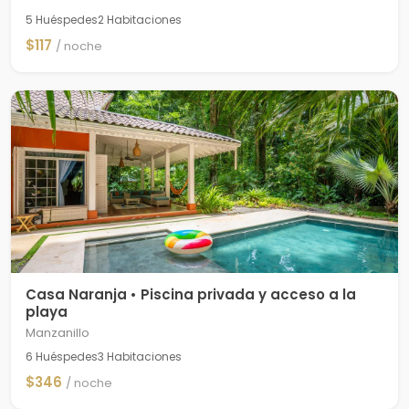
5 Huéspedes
2 Habitaciones
$117
/ noche
Casa Naranja • Piscina privada y acceso a la
playa
Manzanillo
6 Huéspedes
3 Habitaciones
$346
/ noche