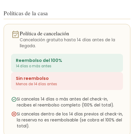
algunas de las playas más bonitas de la zona. Es importante
tomar en cuenta que la calle donde se encuentra la casa no
Políticas de la casa
tiene salida directa a la playa. Para acceder a Playa Chiquita, los
huéspedes deberán regresar a la calle principal y utilizar los
accesos públicos cercanos.
event_available
Política de cancelación
La zona es perfecta para disfrutar del estilo de vida caribeño,
Cancelación gratuita hasta 14 días antes de la
explorar las playas, observar animales como perezosos y
llegada.
monos, y descubrir la gastronomía local.
Reembolso del 100%
Cómo llegar
14 días o más antes
Si vienes del extranjero, probablemente llegarás al Aeropuerto
Internacional Juan Santamaría (SJO) en San José. Desde allí,
Sin reembolso
existen varias opciones para llegar al Caribe Sur:
Menos de 14 días antes
• Vuelos domésticos con SANSA Airlines hacia Limón (LIO)
check_circle
Si cancelas 14 días o más antes del check-in,
• Vuelos privados charter
recibes el reembolso completo (100% del total).
• Transporte privado puerta a puerta
• Transporte compartido
cancel
Si cancelas dentro de los 14 días previos al check-in,
• Carro de alquiler
la reserva no es reembolsable (se cobra el 100% del
total).
Podemos ayudarte a coordinar cualquiera de estas opciones