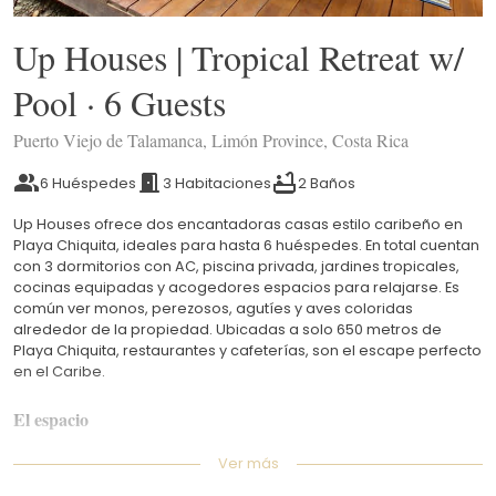
Up Houses | Tropical Retreat w/
Pool · 6 Guests
Puerto Viejo de Talamanca, Limón Province, Costa Rica
6 Huéspedes
3 Habitaciones
2 Baños
Up Houses ofrece dos encantadoras casas estilo caribeño en
Playa Chiquita, ideales para hasta 6 huéspedes. En total cuentan
con 3 dormitorios con AC, piscina privada, jardines tropicales,
cocinas equipadas y acogedores espacios para relajarse. Es
común ver monos, perezosos, agutíes y aves coloridas
alrededor de la propiedad. Ubicadas a solo 650 metros de
Playa Chiquita, restaurantes y cafeterías, son el escape perfecto
en el Caribe.
El espacio
Up Houses se encuentra rodeada de exuberante naturaleza
Ver más
tropical en el corazón de Playa Chiquita, ofreciendo una
experiencia caribeña tranquila y exclusiva, perfecta para