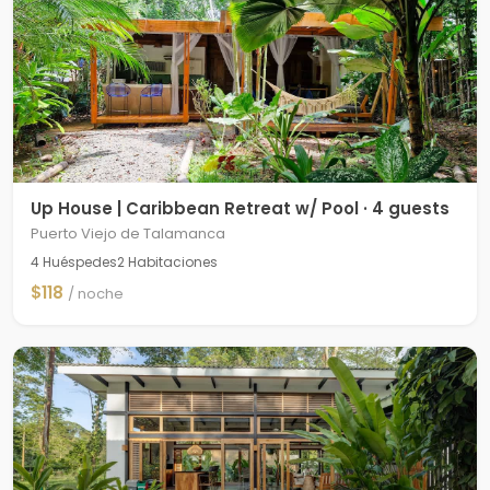
Up House | Caribbean Retreat w/ Pool · 4 guests
Puerto Viejo de Talamanca
4 Huéspedes
2 Habitaciones
$118
/ noche