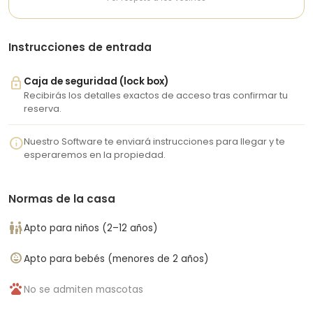
locales, ideales para disfrutar de la gastronomía caribeña
después de un día de playa.
Instrucciones de entrada
lock
Caja de seguridad (lock box)
Recibirás los detalles exactos de acceso tras confirmar tu
reserva.
info
Nuestro Software te enviará instrucciones para llegar y te
esperaremos en la propiedad.
Normas de la casa
family_restroom
Apto para niños (2–12 años)
child_care
Apto para bebés (menores de 2 años)
pets
No se admiten mascotas