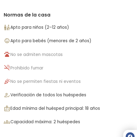
Normas de la casa
family_restroom
Apto para niños (2–12 años)
child_care
Apto para bebés (menores de 2 años)
pets
No se admiten mascotas
smoke_free
Prohibido fumar
celebration
No se permiten fiestas ni eventos
how_to_reg
Verificación de todos los huéspedes
badge
Edad mínima del huésped principal: 18 años
groups
Capacidad máxima: 2 huéspedes