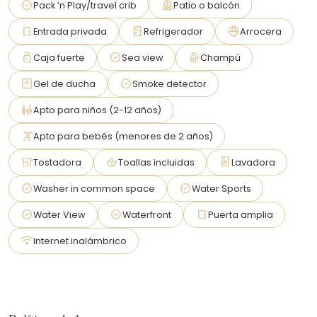
check_circle
balcony
Pack ’n Play/travel crib
Patio o balcón
su propio ritmo. Aparcar es fácil y gratuito en toda la región.
door_front
kitchen
rice_bowl
Entrada privada
Refrigerador
Arrocera
La bicicleta también es una forma fantástica de disfrutar de la
costa caribeña: a muchos huéspedes les encanta ir en bicicleta
lock
check_circle
sanitizer
Caja fuerte
Sea view
Champú
a las playas, cafeterías y pequeñas tiendas. Caminar es
perfecto para distancias cortas y disfrutar del relajado ambiente
bathroom
check_circle
Gel de ducha
Smoke detector
de la selva y la playa.
family_restroom
Apto para niños (2-12 años)
Hay taxis y conductores privados disponibles en la zona, y se
puede organizar el transporte según sea necesario.
stroller
Apto para bebés (menores de 2 años)
Notas adicionales
breakfast_dining
spa
local_laundry_service
Tostadora
Toallas incluidas
Lavadora
El Oasis está perfectamente situado para aquellos que desean
check_circle
check_circle
Washer in common space
Water Sports
explorar lo mejor de la vibrante cultura y naturaleza de Puerto
Viejo. Puede dar un tranquilo paseo hasta el Refugio de Vida
check_circle
check_circle
sensor_door
Water View
Waterfront
Puerta amplia
Silvestre Gandoca Manzanillo, a solo 20 minutos a pie o 5
minutos en coche. Esta zona virgen es perfecta para los
wifi
Internet inalámbrico
amantes de la naturaleza que desean hacer senderismo por la
selva, observar la fauna o disfrutar de playas apartadas. Si
desea una experiencia más profunda, podemos reservarle un
guía local para una excursión personalizada por el refugio.
Además de explorar el refugio, tendrá acceso a muchas