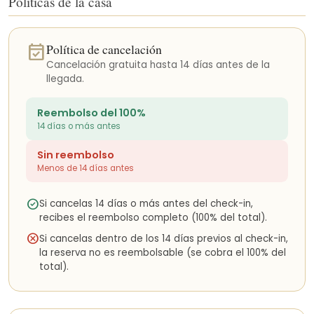
Políticas de la casa
actividades emocionantes en la zona de Puerto Viejo. Desde
emocionantes recorridos en tirolina por las copas de los
árboles de la selva hasta buceo en los arrecifes de coral, hay
event_available
Política de cancelación
algo para todos los gustos. Los más aventureros pueden probar
clases de surf, paddle surf o incluso kayak por los ríos de la
Cancelación gratuita hasta 14 días antes de la
selva. A los amantes de la naturaleza les encantarán las visitas
llegada.
guiadas por el Centro de Rescate del Jaguar y, para darle un
toque cultural, ofrecemos tours indígenas del chocolate que le
Reembolso del 100%
permitirán descubrir el antiguo arte de la elaboración del
14 días o más antes
chocolate.
Sin reembolso
Todas estas actividades se pueden reservar cómodamente a
Menos de 14 días antes
través de nosotros. ¡Díganos qué experiencias le gustaría
disfrutar y nosotros nos encargaremos de los detalles!
check_circle
Si cancelas 14 días o más antes del check-in,
recibes el reembolso completo (100% del total).
cancel
Si cancelas dentro de los 14 días previos al check-in,
la reserva no es reembolsable (se cobra el 100% del
total).