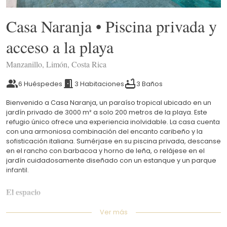
Casa Naranja • Piscina privada y
acceso a la playa
Manzanillo, Limón, Costa Rica
6 Huéspedes
3 Habitaciones
3 Baños
Bienvenido a Casa Naranja, un paraíso tropical ubicado en un
jardín privado de 3000 m² a solo 200 metros de la playa. Este
refugio único ofrece una experiencia inolvidable. La casa cuenta
con una armoniosa combinación del encanto caribeño y la
sofisticación italiana. Sumérjase en su piscina privada, descanse
en el rancho con barbacoa y horno de leña, o relájese en el
jardín cuidadosamente diseñado con un estanque y un parque
infantil.
El espacio
La casa está totalmente protegida con mosquiteras en las
Ver más
ventanas, dispone de aire acondicionado y ventiladores, y tiene
capacidad para 6 personas.