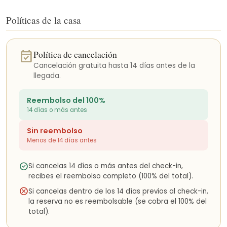
desean explorar la región.
Políticas de la casa
Opciones de alquiler:
Para una experiencia más personalizada, considere alquilar
bicicletas, scooters, cuatrimotos o carritos de golf para recorrer
los alrededores a su propio ritmo. Esta opción es una excelente
event_available
Política de cancelación
manera de descubrir joyas ocultas y disfrutar de la belleza
Cancelación gratuita hasta 14 días antes de la
paisajística de la zona.
llegada.
Servicios de taxi y tuktuk:
Si prefiere un viaje sin complicaciones o necesita desplazarse a
Reembolso del 100%
destinos específicos, hay taxis y servicios de tuktuk fácilmente
14 días o más antes
disponibles.
Sin reembolso
Notas adicionales
Menos de 14 días antes
La casa está pensada para personas que aman vivir en
contacto con la naturaleza. No hay televisión, pero hay casi 400
check_circle
Si cancelas 14 días o más antes del check-in,
metros de senderos en el jardín, un estanque y muchos árboles.
recibes el reembolso completo (100% del total).
La casa se ilumina con la salida del sol gracias a las altas
cancel
ventanas que no se pueden oscurecer.
Si cancelas dentro de los 14 días previos al check-in,
la reserva no es reembolsable (se cobra el 100% del
La planta superior, que es el tercer dormitorio, está abierta al
total).
interior de la casa y tiene una escalera sin barandilla. Téngalo