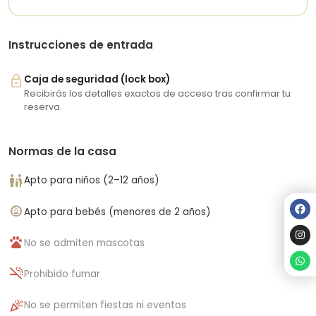
Instrucciones de entrada
lock
Caja de seguridad (lock box)
Recibirás los detalles exactos de acceso tras confirmar tu
reserva.
Normas de la casa
family_restroom
Apto para niños (2–12 años)
child_care
Apto para bebés (menores de 2 años)
pets
No se admiten mascotas
smoke_free
Prohibido fumar
celebration
No se permiten fiestas ni eventos