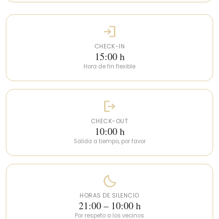
en cuenta si son más de 4 personas.
login
CHECK-IN
15:00 h
Hora de fin flexible
logout
CHECK-OUT
10:00 h
Salida a tiempo, por favor
bedtime
HORAS DE SILENCIO
21:00 – 10:00 h
Por respeto a los vecinos