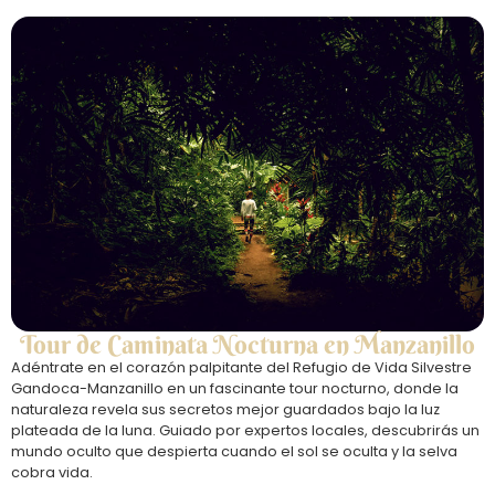
Tour de Caminata Nocturna en Manzanillo
Adéntrate en el corazón palpitante del Refugio de Vida Silvestre
Gandoca-Manzanillo en un fascinante tour nocturno, donde la
naturaleza revela sus secretos mejor guardados bajo la luz
plateada de la luna. Guiado por expertos locales, descubrirás un
mundo oculto que despierta cuando el sol se oculta y la selva
cobra vida.