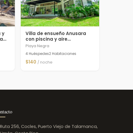
 y
Villa de ensueño Anusara
ca
con piscina y aire
acondicionado
Playa Negra
4 Huéspedes
2 Habitaciones
$140
/ noche
ntacto
Ruta 256, Cocles, Puerto Viejo de Talamanca,