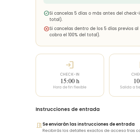
check_circle
Si cancelas 5 días o más antes del check-
total).
cancel
Si cancelas dentro de los 5 días previos al
cobra el 100% del total).
login
l
CHECK-IN
CHE
15:00 h
10
Hora de fin flexible
Salida a ti
Instrucciones de entrada
meeting_room
Se enviarán las instrucciones de entrada
Recibirás los detalles exactos de acceso tras co