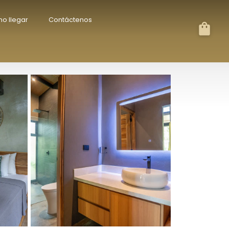
Refugio frente
Raya Bungalow, aire acondicionado
o llegar
Contáctenos
y piscina privada
Punta Uva
USD 110
/noche
etreat w/
Villa Ópalo: villa familiar con piscina
& Wi-Fi
a
Puerto Viejo de Talamanca
USD 400
/noche
ow Beach &
Serenity Sand Bungalow Beach &
Jungle Escape + AC
Playa Chiquita
USD 80
/noche
 la playa,
Villa Asencia con piscina y aire
a de alta
acondicionado cerca de la playa
Punta Uva
USD 220
/noche