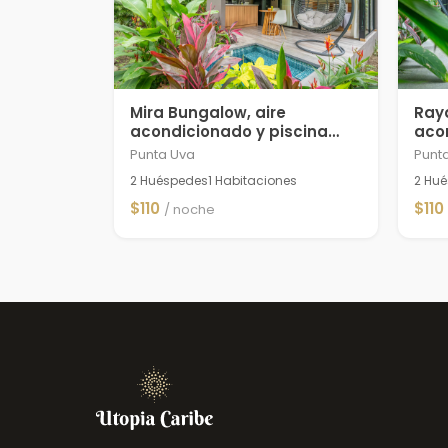
Mira Bungalow, aire
Ray
acondicionado y piscina
aco
privada cerca de Arrecife
pri
Punta Uva
Punt
2 Huéspedes
1 Habitaciones
2 Hu
$110
$110
/ noche