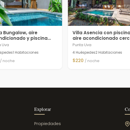
a Bungalow, aire
Villa Asencia con piscina
ndicionado y piscina
aire acondicionado cer
vada
de la playa
a Uva
Punta Uva
éspedes
1 Habitaciones
4 Huéspedes
2 Habitaciones
$220
/ noche
/ noche
Explorar
Co
Propiedades