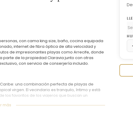
De
LL
HU
personas, con cama king size, baño, cocina equipada
onado, internet de fibra óptica de alta velocidad y
nutos de impresionantes playas como Arrecife, donde
a parte de la propiedad Claravia junto con otras
clusivo, con servicio de conserjería incluido.
 Caribe: una combinación perfecta de playas de
ical virgen. El vecindario es tranquilo, íntimo y está
de los favoritos de los viajeros que buscan un
r más
o que crea aguas tranquilas y aptas para el baño,
orkel, el kayak y el paddle surf. A pocos pasos de la
 perezosos, mariposas morfo, tucanes y aves
do junto a la casa.