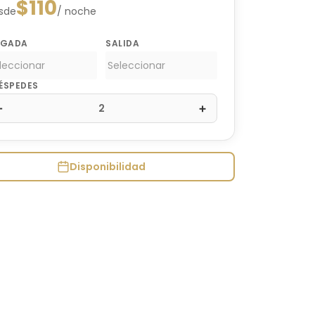
$110
sde
/ noche
EGADA
SALIDA
ÉSPEDES
-
+
Disponibilidad