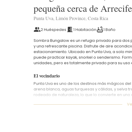
pequeña cerca de Arrecife
Punta Uva, Limón Province, Costa Rica
2 Huéspedes
1 Habitación
1 Baño
Sombra Bungalow es un refugio privado para dos 
y una refrescante piscina. Disfrute de aire acondici
estacionamiento. Ubicado en Punta Uva, a solo mi
puede practicar kayak, snorkel o senderismo. Form
unidades, pero es totalmente privado para su uso ex
El vecindario
Punta Uva es uno de los destinos más mágicos del
arena blanca, aguas turquesas y cálidas, y selva trop
rodeado de naturaleza, lo que lo convierte en uno 
verdadero paraíso costarricense.
Ve
La playa está protegida por un arrecife de coral, l
ideales para familias y para actividades como el sn
arena, la selva cobra vida con monos aulladores,
tropicales. Es habitual ver animales salvajes pasan