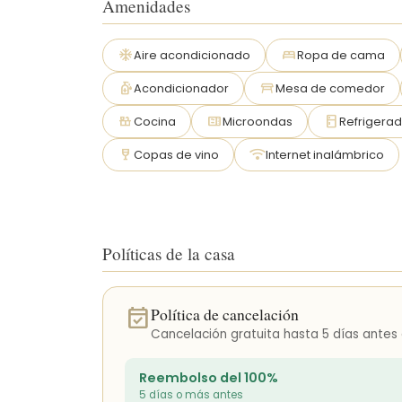
Amenidades
Punta Uva ofrece una escapada tranquila, pero c
cafeterías, panaderías con productos frescos, re
ac_unit
bed
Aire acondicionado
Ropa de cama
pocos minutos. A solo 10 minutos en coche se encu
boutiques, vida nocturna, estudios de yoga, alquiler
sanitizer
table_restaurant
Acondicionador
Mesa de comedor
countertops
microwave
kitchen
Cocina
Microondas
Refrigerad
wine_bar
wifi
Copas de vino
Internet inalámbrico
Políticas de la casa
event_available
Política de cancelación
Cancelación gratuita hasta 5 días antes 
Reembolso del 100%
5 días o más antes