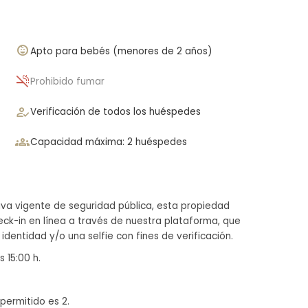
child_care
Apto para bebés (menores de 2 años)
smoke_free
Prohibido fumar
how_to_reg
Verificación de todos los huéspedes
groups
Capacidad máxima: 2 huéspedes
iva vigente de seguridad pública, esta propiedad
ck-in en línea a través de nuestra plataforma, que
dentidad y/o una selfie con fines de verificación.
s 15:00 h.
ermitido es 2.