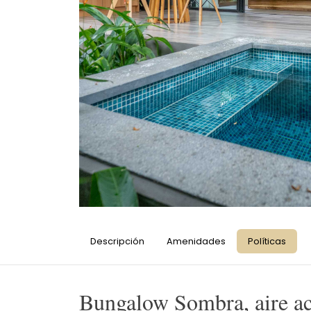
Casa Auratus: Jungle Paradise Near
Gandoca Refuge
Manzanillo
USD 143
/noche
Descripción
Amenidades
Políticas
Bungalow Sombra, aire ac