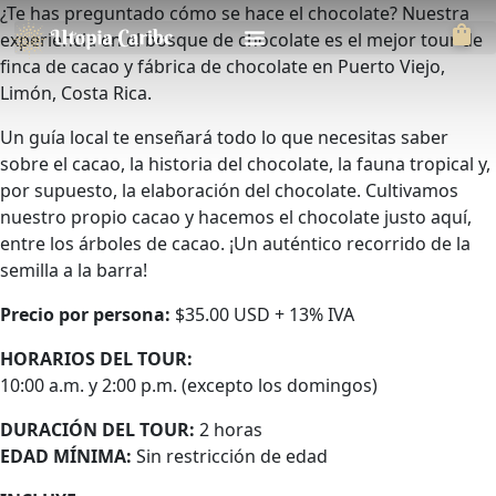
¿Te has preguntado cómo se hace el chocolate? Nuestra
experiencia en el bosque de chocolate es el mejor tour de
finca de cacao y fábrica de chocolate en Puerto Viejo,
Limón, Costa Rica.
Un guía local te enseñará todo lo que necesitas saber
sobre el cacao, la historia del chocolate, la fauna tropical y,
por supuesto, la elaboración del chocolate. Cultivamos
nuestro propio cacao y hacemos el chocolate justo aquí,
entre los árboles de cacao. ¡Un auténtico recorrido de la
semilla a la barra!
Precio por persona:
$35.00 USD + 13% IVA
HORARIOS DEL TOUR:
10:00 a.m. y 2:00 p.m. (excepto los domingos)
DURACIÓN DEL TOUR:
2 horas
EDAD MÍNIMA:
Sin restricción de edad