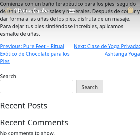
Comienza con un baño terapéutico para los pies, seguido
de un exfoliante con sales y minerales. Después de cortar y
dar forma a las uñas de los pies, disfruta de un masaje.
Para dejar tus pies sintiéndose increíbles, aplicamos
esmalte de uñas.
Previous:
Pure Feet – Ritual
Next:
Clase de Yoga Privada:
Exótico de Chocolate para los
Ashtanga Yoga
Pies
Search
Search
Recent Posts
Recent Comments
No comments to show.