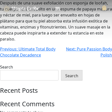
Después de una suave exfoliación con esponja de loofah,
tu cuerpo será envuelto en una espuma de papaya madura
y néctar de miel, para luego ser envuelto en hojas de
plátano para que tu piel absorba esta infusión exótica de
vitaminas, enzimas y fitonutrientes. Un suave masaje en la
cabeza puede inspirarte a extender tu estancia en este
paraíso.
Previous:
Ultimate Total Body
Next:
Pure Passion Body
Chocolate Decadence
Polish
Search
Search
Recent Posts
Recent Comments