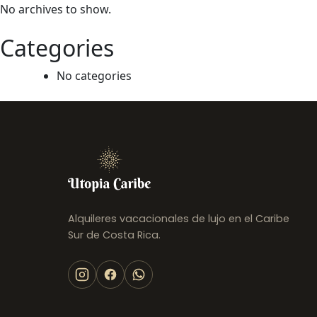
Up House | Caribbean Retreat w/
No archives to show.
Pool · 4 guests
Puerto Viejo de Talamanca
Categories
USD 118
/noche
No categories
Alquileres vacacionales de lujo en el Caribe
Sur de Costa Rica.