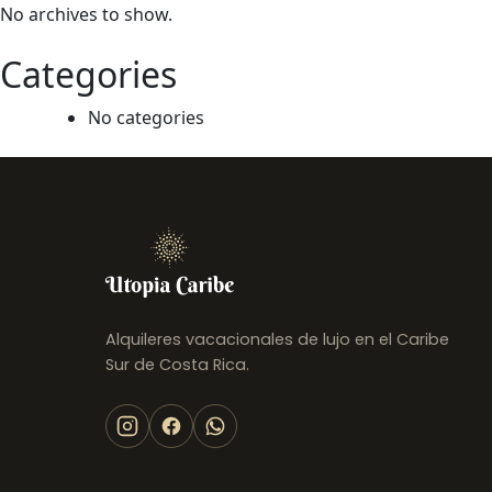
Up House | Caribbean Retreat w/
No archives to show.
Pool · 4 guests
Puerto Viejo de Talamanca
Categories
USD 118
/noche
No categories
Alquileres vacacionales de lujo en el Caribe
Sur de Costa Rica.